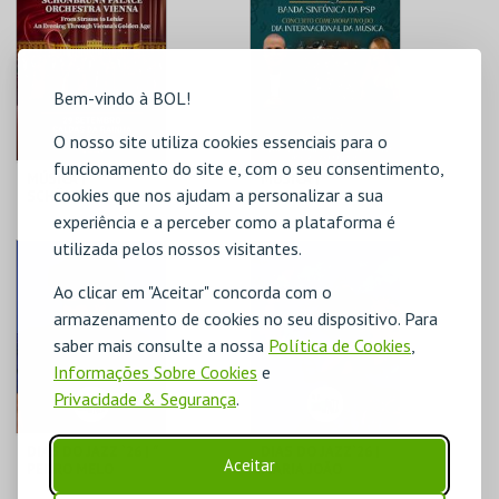
MAIS INFO
MAIS INFO
COMPRAR
COMPRAR
Bem-vindo à BOL!
O nosso site utiliza cookies essenciais para o
funcionamento do site e, com o seu consentimento,
MÚSICA |
MÚSICA | "
cookies que nos ajudam a personalizar a sua
SCHÖNBRUNN
CONCERTO
PALACE
CELEBRAÇÃO DIA
experiência e a perceber como a plataforma é
ORCHESTRA
DA MÚSICA "
utilizada pelos nossos visitantes.
VIENNA
C.CULTURAL CALDAS
C.CULTURAL CALDAS
RAINHA
RAINHA
Ao clicar em "Aceitar" concorda com o
armazenamento de cookies no seu dispositivo. Para
MAIS INFO
MAIS INFO
saber mais consulte a nossa
Política de Cookies
,
COMPRAR
COMPRAR
Informações Sobre Cookies
e
Privacidade & Segurança
.
DIAS DO JAZZ `26 | "
DIAS DO JAZZ`26 |
Aceitar
PEDRO MELO
MARIA JOÃO
ALVES` OMNIAE
"ABUNDÂNCIA "