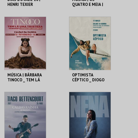
HENRI TEXIER
QUATRO E MEIA |
QUARTET
TOUR INTERIOR
C.CULTURAL CALDAS
C.CULTURAL CALDAS
RAINHA
RAINHA
MAIS INFO
MAIS INFO
COMPRAR
MÚSICA | BÁRBARA
OPTIMISTA
TINOCO _ TEM LÁ
CÉPTICO _ DIOGO
UMA TRISTEZA
BATÁGUAS | STAND
UP
C.CULTURAL CALDAS
C.CULTURAL CALDAS
RAINHA
RAINHA
MAIS INFO
MAIS INFO
COMPRAR
COMPRAR