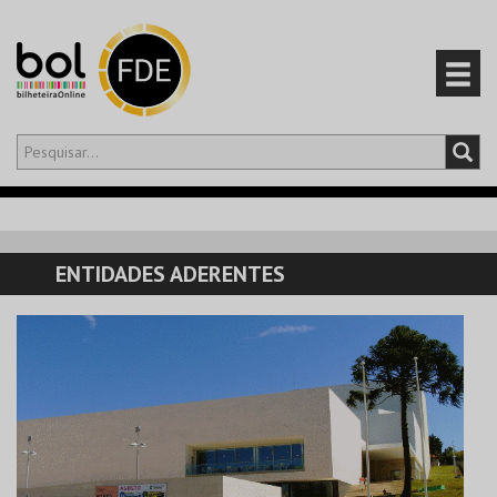
Olá,
iniciar sessão
PT
0
CARRINHO
ENTIDADES ADERENTES
EVENTOS
CARTÕES
PRODUTOS