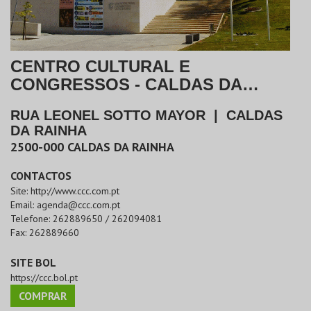
CENTRO CULTURAL E
CONGRESSOS - CALDAS DA
RAINHA
RUA LEONEL SOTTO MAYOR
|
CALDAS
DA RAINHA
2500-000
CALDAS DA RAINHA
CONTACTOS
Site:
http://www.ccc.com.pt
Email:
agenda@ccc.com.pt
Telefone:
262889650 / 262094081
Fax:
262889660
SITE BOL
https://ccc.bol.pt
COMPRAR