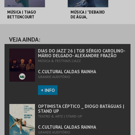
MÚSICA | TIAGO
MÚSICA | "DEBAIXO
BETTENCOURT
DE ÁGUA,
CONTIGO" _ NENA
C.CULTURAL CALDAS
C.CULTURAL CALDAS
RAINHA
RAINHA
VEJA AINDA:
MAIS INFO
MAIS INFO
DIAS DO JAZZ`26 | TGB SÉRGIO CAROLINO-
MÁRIO DELGADO- ALEXANDRE FRAZÃO
MÚSICA & FESTIVAIS | JAZZ
COMPRAR
COMPRAR
C.CULTURAL CALDAS RAINHA
GRANDE AUDITÓRIO
+ INFO
OPTIMISTA CÉPTICO _ DIOGO BATÁGUAS |
STAND UP
TEATRO & ARTE | STAND-UP
C.CULTURAL CALDAS RAINHA
GRANDE AUDITÓRIO