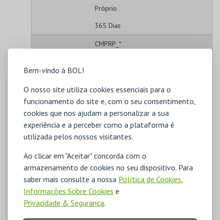
Próprio
365 Dias
CMPRP_*
Essencial
Bem-vindo à BOL!
Gestão de Sessão
O nosso site utiliza cookies essenciais para o
Próprio
funcionamento do site e, com o seu consentimento,
2 Dias
cookies que nos ajudam a personalizar a sua
experiência e a perceber como a plataforma é
_ga
utilizada pelos nossos visitantes.
Estatísticos
Ao clicar em "Aceitar" concorda com o
Análise de Utilização
armazenamento de cookies no seu dispositivo. Para
saber mais consulte a nossa
Política de Cookies
,
Terceiros
Informações Sobre Cookies
e
1 Ano, 1 Mês e 7 Dias
Privacidade & Segurança
.
_ga_#