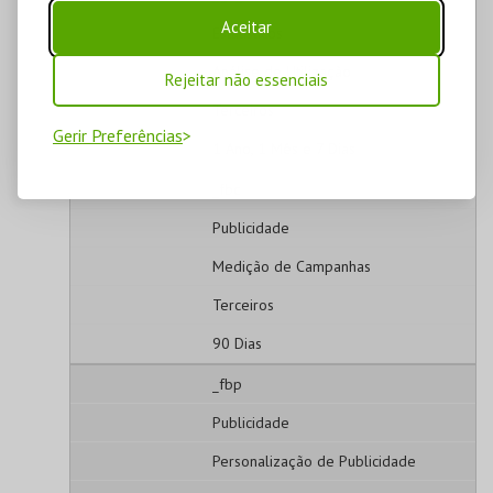
Aceitar
Estatísticos
Análise de Utilização
Rejeitar não essenciais
Terceiros
Gerir Preferências
1 Ano, 1 Mês e 7 Dias
_fbc
Publicidade
Medição de Campanhas
Terceiros
90 Dias
_fbp
Publicidade
Personalização de Publicidade