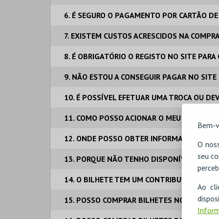
6. É SEGURO O PAGAMENTO POR CARTÃO DE
7. EXISTEM CUSTOS ACRESCIDOS NA COMPR
8. É OBRIGATÓRIO O REGISTO NO SITE PAR
9. NÃO ESTOU A CONSEGUIR PAGAR NO SITE
10. É POSSÍVEL EFETUAR UMA TROCA OU DE
11. COMO POSSO ACIONAR O MEU SEGURO DE
Bem-v
12. ONDE POSSO OBTER INFORMAÇÕES ADIC
O noss
seu co
13. PORQUE NÃO TENHO DISPONÍVEL O PA
perceb
14. O BILHETE TEM UM CONTRIBUINTE E NO
Ao cl
disp
15. POSSO COMPRAR BILHETES NO PRÓPRIO
Inform