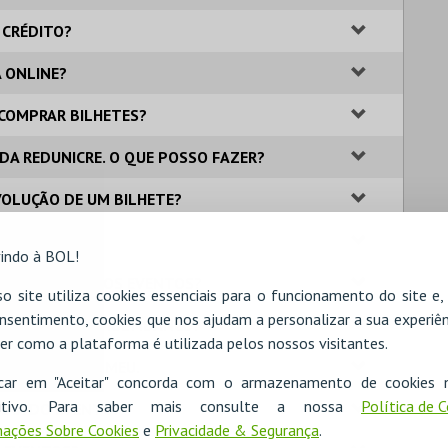
 CRÉDITO?
A ONLINE?
A COMPRAR BILHETES?
 DA REDUNICRE. O QUE POSSO FAZER?
VOLUÇÃO DE UM BILHETE?
 BILHETEIRA?
indo à BOL!
IONAIS SOBRE OS EVENTOS?
o site utiliza cookies essenciais para o funcionamento do site e
nsentimento, cookies que nos ajudam a personalizar a sua experiên
GAMENTO POR MULTIBANCO?
er como a plataforma é utilizada pelos nossos visitantes.
ME QUE NÃO O MEU.
icar em "Aceitar" concorda com o armazenamento de cookies 
ositivo. Para saber mais consulte a nossa
Política de 
 DIA DO EVENTO?
ações Sobre Cookies
e
Privacidade & Segurança
.