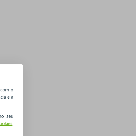
, com o
cia e a
no seu
Cookies
,