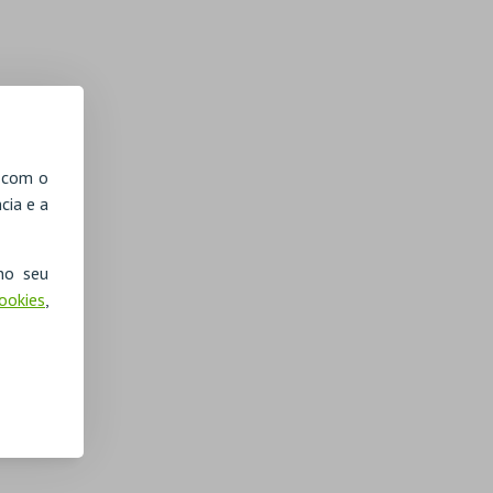
, com o
cia e a
no seu
Cookies
,