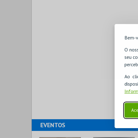
Bem-v
O noss
seu co
perceb
Ao cl
disp
Inform
Ace
EVENTOS