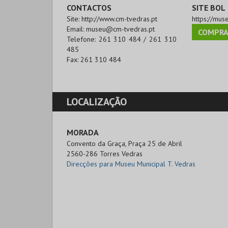
CONTACTOS
SITE BOL
Site:
http://www.cm-tvedras.pt
https://mus
Email:
museu@cm-tvedras.pt
COMPRA
Telefone:
261 310 484 / 261 310
485
Fax:
261 310 484
LOCALIZAÇÃO
MORADA
Convento da Graça, Praça 25 de Abril

2560-286 Torres Vedras
Direcções para Museu Municipal T. Vedras