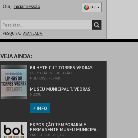
Olá,
iniciar sessão
PT
PESQUISA:
AVANÇADA
DISTRITO
VEJA AINDA:
SALA
BILHETE CILT TORRES VEDRAS
FORMAÇÃO & EDUCAÇÃO |
MULTIDISCIPLINAR
MUSEU MUNICIPAL T. VEDRAS
MUSEU
+ INFO
EXPOSIÇÃO TEMPORARIA E
PERMANENTE MUSEU MUNICIPAL
FAMÍLIA | EXPOSIÇÃO