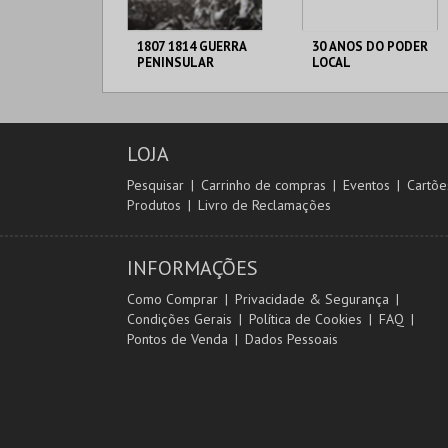
1807 1814 GUERRA
30 ANOS DO PODER
PENINSULAR
LOCAL
C. M. TORRES
C. M. TORRES
VEDRAS
VEDRAS
LOJA
MAIS INFO
MAIS INFO
Pesquisar
Carrinho de compras
Eventos
Cartõe
Produtos
Livro de Reclamações
COMPRAR
COMPRAR
INFORMAÇÕES
Como Comprar
Privacidade & Segurança
Condições Gerais
Política de Cookies
FAQ
Pontos de Venda
Dados Pessoais