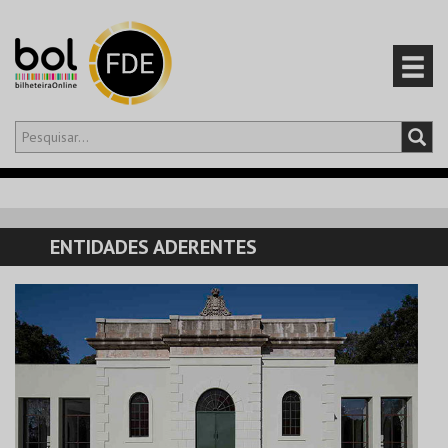
Olá,
iniciar sessão
PT
0
CARRINHO
ENTIDADES ADERENTES
EVENTOS
CARTÕES
PRODUTOS