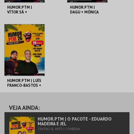
HUMOR.PTM |
HUMOR.PTM |
VÍTOR SÁ +
DAGU + MÓNICA
CHIMPAS BRITO
VALE DE GATO
TEMPO
TEMPO
MAIS INFO
MAIS INFO
COMPRAR
COMPRAR
HUMOR.PTM | LUÍS
FRANCO-BASTOS +
JOÃO PEDRO
PEREIRA
TEMPO
VEJA AINDA:
MAIS INFO
HUMOR.PTM | O PACOTE - EDUARDO
MADEIRA E JEL
TEATRO & ARTE | COMÉDIA
COMPRAR