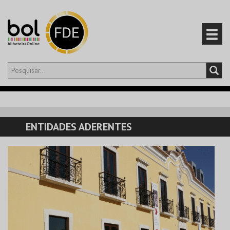
Olá,
iniciar sessão
PT
0
CARRINHO
ENTIDADES ADERENTES
EVENTOS
CARTÕES
PRODUTOS