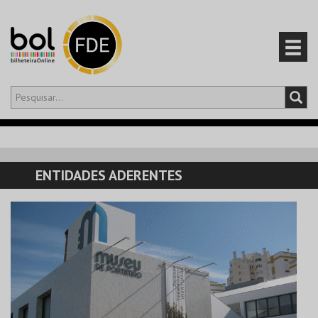
Olá,
iniciar sessão
PT
0
CARRINHO
ENTIDADES ADERENTES
EVENTOS
CARTÕES
PRODUTOS