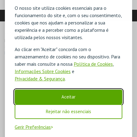
O nosso site utiliza cookies essenciais para o
LOCALIZAÇÃO
funcionamento do site e, com o seu consentimento,
cookies que nos ajudam a personalizar a sua
experiência e a perceber como a plataforma é
MORADA
utilizada pelos nossos visitantes.
Rua D. Carlos I – Zona Ribeirinha

8500-607 Portimão
Ao clicar em "Aceitar" concorda com o
Direcções para Museu de Portimão
armazenamento de cookies no seu dispositivo. Para
saber mais consulte a nossa
Política de Cookies
,
Informações Sobre Cookies
e
Privacidade & Segurança
.
Aceitar
Rejeitar não essenciais
Gerir Preferências