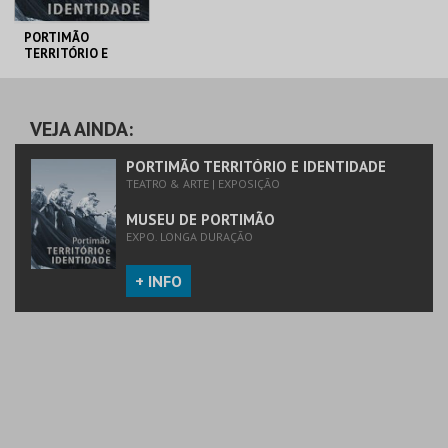
PORTIMÃO
TERRITÓRIO E
IDENTIDADE
MUSEU DE
PORTIMÃO
VEJA AINDA:
MAIS INFO
PORTIMÃO TERRITÓRIO E IDENTIDADE
TEATRO & ARTE | EXPOSIÇÃO
COMPRAR
MUSEU DE PORTIMÃO
EXPO. LONGA DURAÇÃO
+ INFO