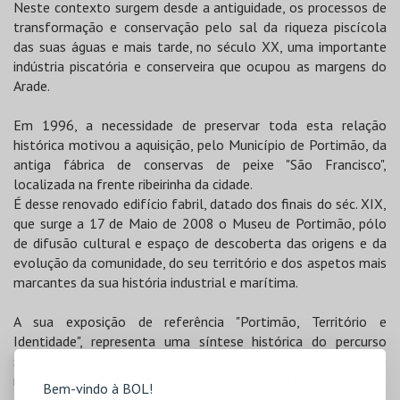
Neste contexto surgem desde a antiguidade, os processos de
transformação e conservação pelo sal da riqueza piscícola
das suas águas e mais tarde, no século XX, uma importante
indústria piscatória e conserveira que ocupou as margens do
Arade.
Em 1996, a necessidade de preservar toda esta relação
histórica motivou a aquisição, pelo Município de Portimão, da
antiga fábrica de conservas de peixe "São Francisco",
localizada na frente ribeirinha da cidade.
É desse renovado edifício fabril, datado dos finais do séc. XIX,
que surge a 17 de Maio de 2008 o Museu de Portimão, pólo
de difusão cultural e espaço de descoberta das origens e da
evolução da comunidade, do seu território e dos aspetos mais
marcantes da sua história industrial e marítima.
A sua exposição de referência "Portimão, Território e
Identidade", representa uma síntese histórica do percurso
socioeconómico e cultural das populações que aqui viveram e
marcaram a singularidade da sua identidade e território.
Bem-vindo à BOL!