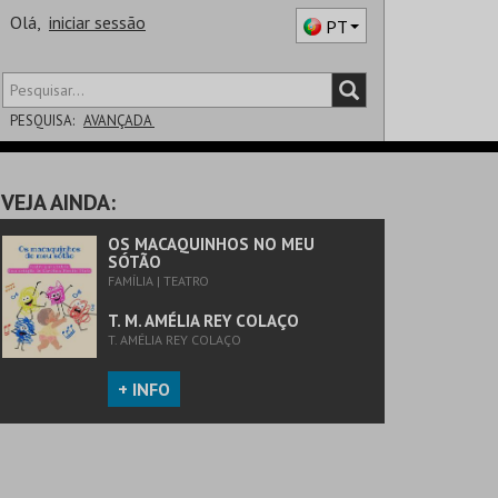
Olá,
iniciar sessão
PT
PESQUISA:
AVANÇADA
DISTRITO
VEJA AINDA:
SALA
OS MACAQUINHOS NO MEU
SÓTÃO
FAMÍLIA | TEATRO
T. M. AMÉLIA REY COLAÇO
T. AMÉLIA REY COLAÇO
+ INFO