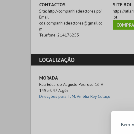
CONTACTOS
SITE BOL
Site:
http://companhiadeactores.pt/
https://atla
Email:
.pt
cda.companhiadeactores@gmail.co
COMPRA
m
Telefone:
214176255
LOCALIZAÇÃO
MORADA
Rua Eduardo Augusto Pedroso 16 A

1495-047 Algés
Direcções para T. M. Amélia Rey Colaço
Bem-v