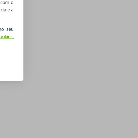
, com o
cia e a
no seu
Cookies
,