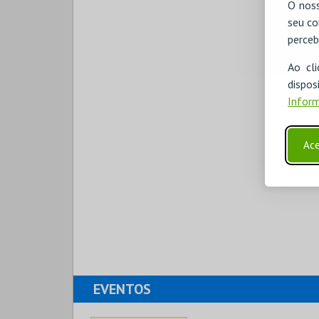
O noss
seu co
perceb
Ao cl
disp
Inform
Ace
EVENTOS