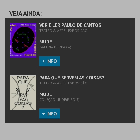
PREÇO INTEIRO
PREÇO INTEIRO
VEJA AINDA:
MAIS INFO
MAIS INFO
VER E LER PAULO DE CANTOS
TEATRO & ARTE | EXPOSIÇÃO
COMPRAR
COMPRAR
MUDE
GALERIA D (PISO 4)
+ INFO
PARA QUE SERVEM AS COISAS?
TEATRO & ARTE | EXPOSIÇÃO
MUDE
COLEÇÃO MUDE(PISO 3)
+ INFO