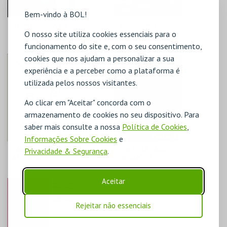
Bem-vindo à BOL!
"ICONOGRAFIA DA
EXPOSIÇÃO DE
O nosso site utiliza cookies essenciais para o
LIBERDADE"
LONGA DURAÇÃO +
TEMPORÁRIAS
funcionamento do site e, com o seu consentimento,
cookies que nos ajudam a personalizar a sua
MUDE
MUDE
experiência e a perceber como a plataforma é
utilizada pelos nossos visitantes.
MAIS INFO
MAIS INFO
Ao clicar em "Aceitar" concorda com o
COMPRAR
COMPRAR
armazenamento de cookies no seu dispositivo. Para
saber mais consulte a nossa
Política de Cookies
,
Informações Sobre Cookies
e
PARA QUE SERVEM
VER E LER PAULO
Privacidade & Segurança
.
AS COISAS?
DE CANTOS
Aceitar
MUDE
MUDE
Rejeitar não essenciais
MAIS INFO
MAIS INFO