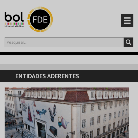
Olá,
iniciar sessão
PT
0
CARRINHO
ENTIDADES ADERENTES
EVENTOS
CARTÕES
PRODUTOS