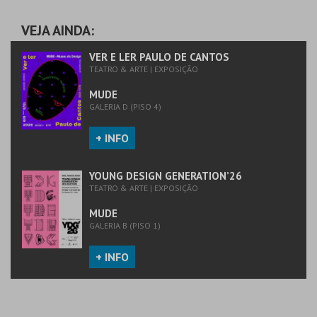
PREÇO INTEIRO
PREÇO INTEIRO
VEJA AINDA:
MAIS INFO
MAIS INFO
VER E LER PAULO DE CANTOS
TEATRO & ARTE | EXPOSIÇÃO
COMPRAR
COMPRAR
MUDE
GALERIA D (PISO 4)
+ INFO
YOUNG DESIGN GENERATION’26
TEATRO & ARTE | EXPOSIÇÃO
MUDE
GALERIA B (PISO 1)
+ INFO