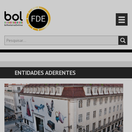
Olá,
iniciar sessão
PT
0
CARRINHO
ENTIDADES ADERENTES
EVENTOS
CARTÕES
PRODUTOS