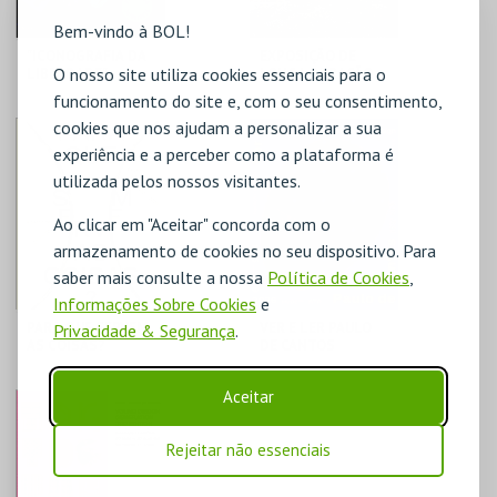
Bem-vindo à BOL!
"ICONOGRAFIA DA
EXPOSIÇÃO DE
O nosso site utiliza cookies essenciais para o
LIBERDADE"
LONGA DURAÇÃO +
TEMPORÁRIAS
funcionamento do site e, com o seu consentimento,
cookies que nos ajudam a personalizar a sua
MUDE
MUDE
experiência e a perceber como a plataforma é
utilizada pelos nossos visitantes.
MAIS INFO
MAIS INFO
Ao clicar em "Aceitar" concorda com o
COMPRAR
COMPRAR
armazenamento de cookies no seu dispositivo. Para
saber mais consulte a nossa
Política de Cookies
,
Informações Sobre Cookies
e
PARA QUE SERVEM
VER E LER PAULO
Privacidade & Segurança
.
AS COISAS?
DE CANTOS
Aceitar
MUDE
MUDE
Rejeitar não essenciais
MAIS INFO
MAIS INFO