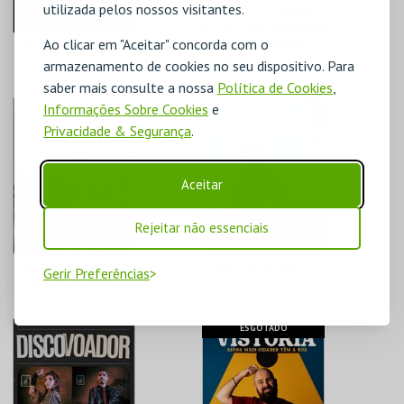
utilizada pelos nossos visitantes.
Ao clicar em "Aceitar" concorda com o
PIZZA MAN
TODAVIA SEMPRE
POESIA
armazenamento de cookies no seu dispositivo. Para
saber mais consulte a nossa
Política de Cookies
,
CINE-TEATRO
CINE-TEATRO
Informações Sobre Cookies
e
GARRETT
GARRETT
Privacidade & Segurança
.
MAIS INFO
MAIS INFO
Aceitar
COMPRAR
COMPRAR
Rejeitar não essenciais
TOTÓ... (S)
ANA LUA CAIANO
Gerir Preferências
CONCERTO... MAS
COM CAFÉ
CINE-TEATRO
CINE-TEATRO
ESGOTADO
GARRETT
GARRETT
MAIS INFO
MAIS INFO