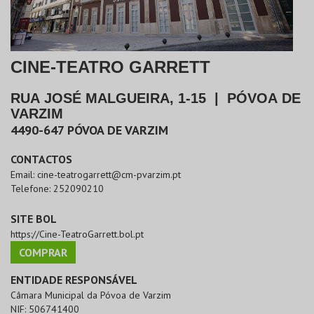
CINE-TEATRO GARRETT
RUA JOSÉ MALGUEIRA, 1-15
|
PÓVOA DE
VARZIM
4490-647
PÓVOA DE VARZIM
CONTACTOS
Email:
cine-teatrogarrett@cm-pvarzim.pt
Telefone:
252090210
SITE BOL
https://Cine-TeatroGarrett.bol.pt
COMPRAR
ENTIDADE RESPONSÁVEL
Câmara Municipal da Póvoa de Varzim
NIF:
506741400