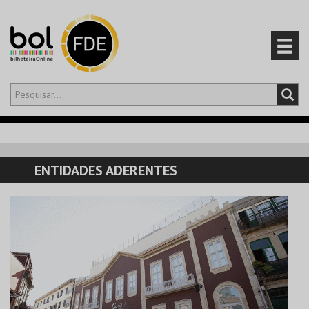
Olá,
iniciar sessão
PT
0
CARRINHO
ENTIDADES ADERENTES
EVENTOS
CARTÕES
PRODUTOS