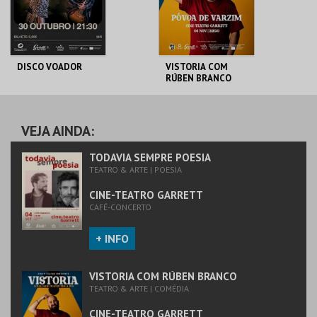
COMPRAR
COMPRAR
DISCO VOADOR
VISTORIA COM
RÚBEN BRANCO
CINE-TEATRO
CINE-TEATRO
GARRETT
GARRETT
VEJA AINDA:
MAIS INFO
MAIS INFO
TODAVIA SEMPRE POESIA
TEATRO & ARTE | POESIA
COMPRAR
CINE-TEATRO GARRETT
CAFÉ-CONCERTO
+ INFO
VISTORIA COM RÚBEN BRANCO
TEATRO & ARTE | COMÉDIA
CINE-TEATRO GARRETT