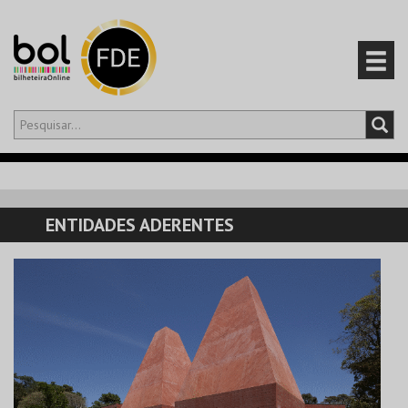
Olá,
iniciar sessão
PT
0
CARRINHO
ENTIDADES ADERENTES
EVENTOS
CARTÕES
PRODUTOS