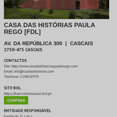
CASA DAS HISTÓRIAS PAULA
REGO [FDL]
AV. DA REPÚBLICA 300
|
CASCAIS
2750-475
CASCAIS
CONTACTOS
Site:
http://www.casadashistoriaspaularego.com
Email:
info@csadashistorias.com
Telefone:
214826970
SITE BOL
https://bairrodosmuseus.bol.pt
COMPRAR
ENTIDADE RESPONSÁVEL
Fundação D. Luís I