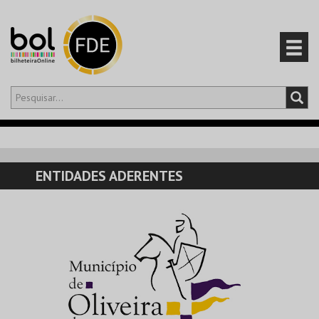
Olá,
iniciar sessão
PT
0
CARRINHO
ENTIDADES ADERENTES
EVENTOS
CARTÕES
PRODUTOS