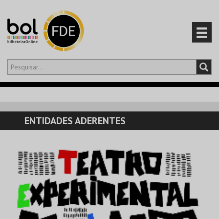
Olá,
iniciar sessão
PT
0
CARRINHO
ENTIDADES ADERENTES
EVENTOS
CARTÕES
PRODUTOS