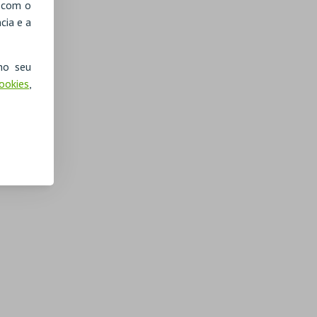
, com o
cia e a
no seu
Cookies
,