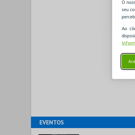
O noss
seu co
perceb
Ao cl
disp
Inform
Ace
EVENTOS