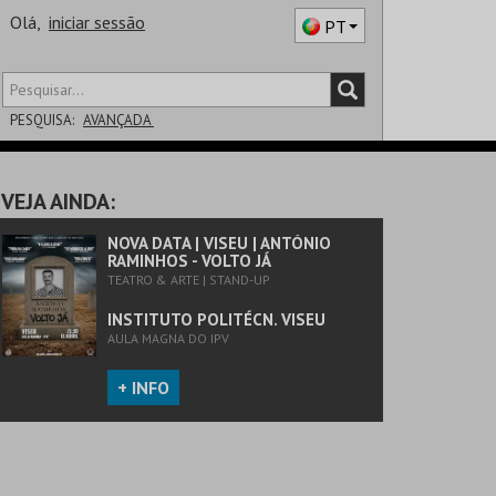
Olá,
iniciar sessão
PT
PESQUISA:
AVANÇADA
DISTRITO
VEJA AINDA:
SALA
NOVA DATA | VISEU | ANTÓNIO
RAMINHOS - VOLTO JÁ
TEATRO & ARTE | STAND-UP
INSTITUTO POLITÉCN. VISEU
AULA MAGNA DO IPV
+ INFO