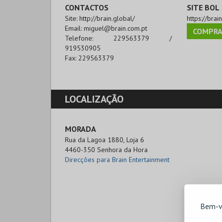
CONTACTOS
SITE BOL
Site:
http://brain.global/
https://brai
Email:
miguel@brain.com.pt
COMPRA
Telefone:
229563379 /
919530905
Fax:
229563379
LOCALIZAÇÃO
MORADA
Rua da Lagoa 1880, Loja 6

4460-350 Senhora da Hora
Direcções para Brain Entertainment
Bem-v