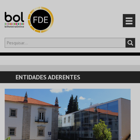
Olá,
iniciar sessão
PT
0
CARRINHO
ENTIDADES ADERENTES
EVENTOS
CARTÕES
PRODUTOS