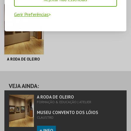
Gerir Preferências
A RODA DE OLEIRO
MUSEU CONVENTO
DOS LÓIOS
VEJA AINDA:
MAIS INFO
A RODA DE OLEIRO
FORMAÇÃO & EDUCAÇÃO | ATELIER
COMPRAR
MUSEU CONVENTO DOS LÓIOS
CLAUSTRO
+ INFO