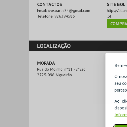
CONTACTOS
SITE BOL
Email:
ivosoares84@gmail.com
https://atla
Telefone:
926394586
.pt
COMPRA
LOCALIZAÇÃO
MORADA
Bem-v
Rua do Moinho, nº11 - 2ºEsq

2725-096 Algueirão
O noss
seu co
perceb
Ao cl
disp
Inform