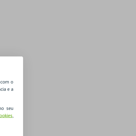
, com o
cia e a
no seu
Cookies
,