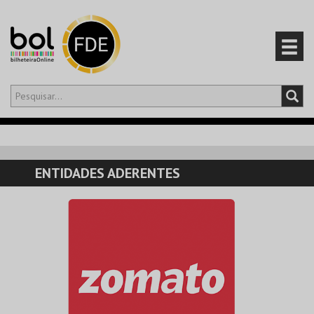
Olá,
iniciar sessão
PT
0
CARRINHO
ENTIDADES ADERENTES
EVENTOS
CARTÕES
PRODUTOS