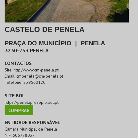
CASTELO DE PENELA
PRAÇA DO MUNICÍPIO
|
PENELA
3230-253
PENELA
CONTACTOS
Site:
http://www.cm-penela.pt
Email:
cmpenela@cm-penela.pt
Telefone:
239560120
SITE BOL
https://penelapresepio.bol.pt
COMPRAR
ENTIDADE RESPONSÁVEL
Câmara Municipal de Penela
NIF:
506778037