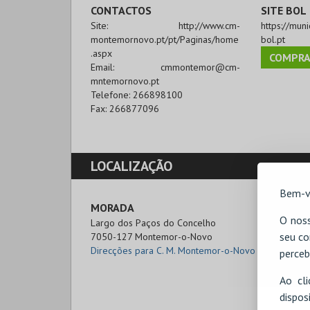
CONTACTOS
SITE BOL
Site:
http://www.cm-
https://mun
montemornovo.pt/pt/Paginas/home
bol.pt
.aspx
COMPRA
Email:
cmmontemor@cm-
mntemornovo.pt
Telefone:
266898100
Fax:
266877096
LOCALIZAÇÃO
Bem-v
MORADA
O noss
Largo dos Paços do Concelho

seu co
7050-127 Montemor-o-Novo
Direcções para C. M. Montemor-o-Novo
perceb
Ao cl
disp