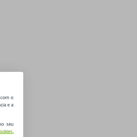
, com o
cia e a
no seu
Cookies
,