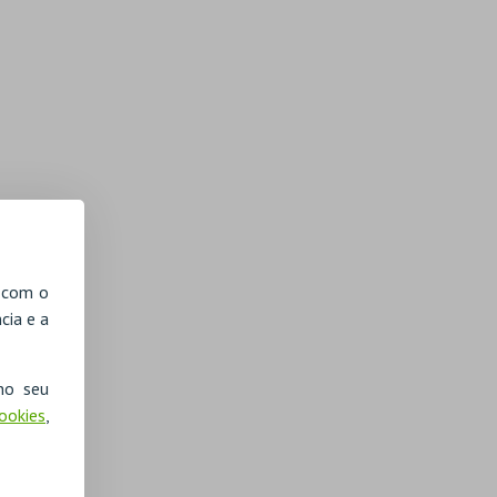
, com o
cia e a
no seu
Cookies
,