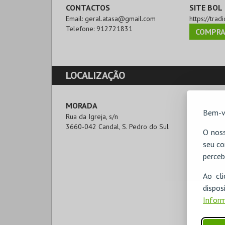
CONTACTOS
SITE BOL
Email:
geral.atasa@gmail.com
https://trad
Telefone:
912721831
COMPRA
LOCALIZAÇÃO
MORADA
Bem-v
Rua da Igreja, s/n

3660-042 Candal, S. Pedro do Sul
O noss
seu co
perceb
Ao cl
disp
Inform