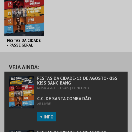
FESTAS DA CIDADE
- PASSE GERAL
GOLDEN GATE LDA
AQUISIÇÃO
VEJA AINDA:
MAIS INFO
FESTAS DA CIDADE-13 DE AGOSTO-KISS
KISS BANG BANG
MÚSICA & FESTIVAIS | CONCERTO
COMPRAR
C.C. DE SANTA COMBA DÃO
AR LIVRE
+ INFO