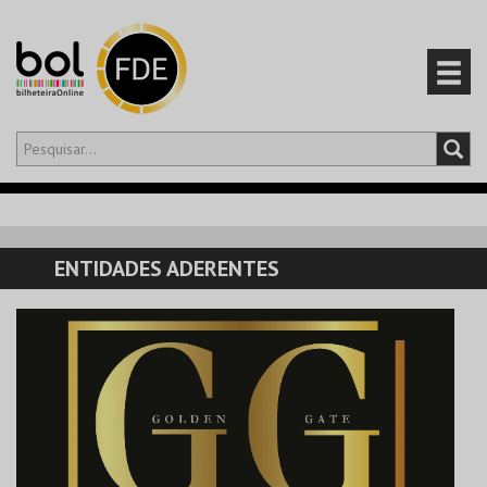
Olá,
iniciar sessão
PT
0
CARRINHO
ENTIDADES ADERENTES
EVENTOS
CARTÕES
PRODUTOS