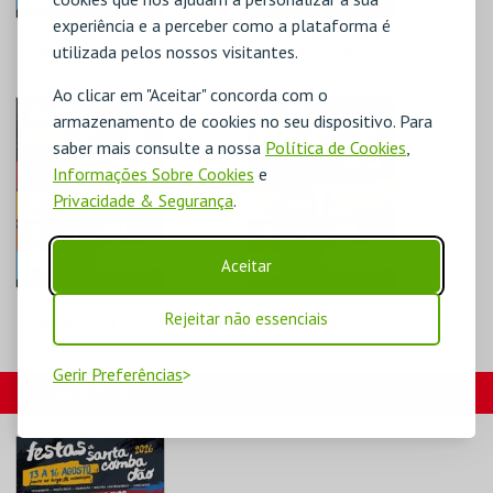
experiência e a perceber como a plataforma é
FESTAS DA
FESTAS DA CIDADE
utilizada pelos nossos visitantes.
CIDADE-13 DE
14 DE AGOSTO-
AGOSTO-KISS KISS
MIGUEL GAMEIRO
BANG BANG
& PÓLO NORTE 30
Ao clicar em "Aceitar" concorda com o
ANOS D
C.C. DE SANTA
C.C. DE SANTA
armazenamento de cookies no seu dispositivo. Para
COMBA DÃO
COMBA DÃO
saber mais consulte a nossa
Política de Cookies
,
Informações Sobre Cookies
e
MAIS INFO
MAIS INFO
Privacidade & Segurança
.
COMPRAR
COMPRAR
Aceitar
FESTAS DA
FESTAS DA
Rejeitar não essenciais
CIDADE-15 DE
CIDADE-16 DE
AGOSTO SYRO
AGOSTO MARCELO
CANTARINHAS
Gerir Preferências
C.C. DE SANTA
C.C. DE SANTA
CARTÕES
COMBA DÃO
COMBA DÃO
MAIS INFO
MAIS INFO
COMPRAR
COMPRAR