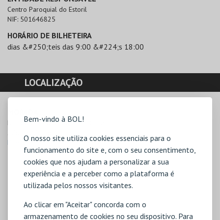
Centro Paroquial do Estoril
NIF:
501646825
HORÁRIO DE BILHETEIRA
dias &#250;teis das 9:00 &#224;s 18:00
LOCALIZAÇÃO
MORADA
Bem-vindo à BOL!
Rua do Campo Santo, 441 - Galiza

2765-307 Estoril
O nosso site utiliza cookies essenciais para o
Direcções para Auditório Sra. Boa Nova
funcionamento do site e, com o seu consentimento,
cookies que nos ajudam a personalizar a sua
experiência e a perceber como a plataforma é
utilizada pelos nossos visitantes.
Ao clicar em "Aceitar" concorda com o
armazenamento de cookies no seu dispositivo. Para