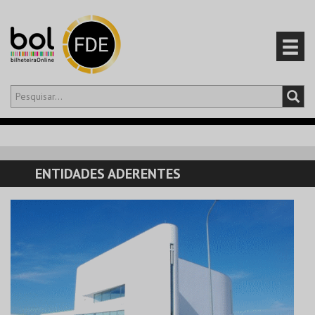
Olá,
iniciar sessão
PT
0
CARRINHO
ENTIDADES ADERENTES
EVENTOS
CARTÕES
PRODUTOS