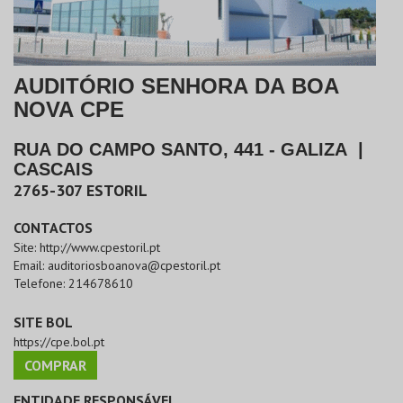
AUDITÓRIO SENHORA DA BOA
NOVA CPE
RUA DO CAMPO SANTO, 441 - GALIZA
|
CASCAIS
2765-307
ESTORIL
CONTACTOS
Site:
http://www.cpestoril.pt
Email:
auditoriosboanova@cpestoril.pt
Telefone:
214678610
SITE BOL
https://cpe.bol.pt
COMPRAR
ENTIDADE RESPONSÁVEL