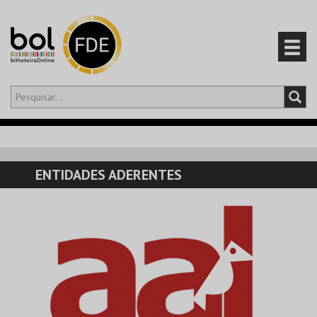
Olá,
iniciar sessão
PT
0
CARRINHO
ENTIDADES ADERENTES
EVENTOS
CARTÕES
PRODUTOS