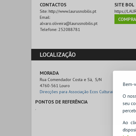
CONTACTOS
SITE BOL
Site:
http://www.laurusnobilis.pt
https://LAU
Email:
COMPRA
alvaro.oliveira@laurusnobilis.pt
Telefone:
252088781
LOCALIZAÇÃO
MORADA
Rua Comendador Costa e Sá,  S/N

Bem-v
4760-561 Louro
Direcções para Associação Ecos Culturais
O noss
PONTOS DE REFERÊNCIA
seu co
.
perceb
Ao cl
disp