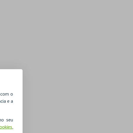
, com o
cia e a
no seu
Cookies
,