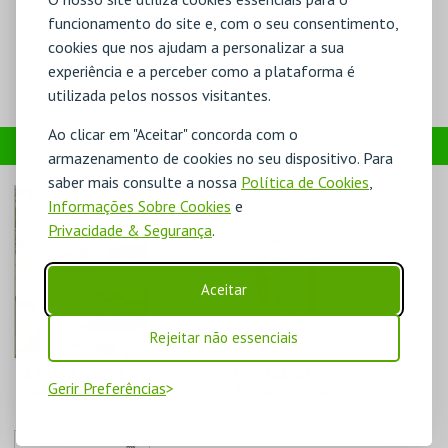
funcionamento do site e, com o seu consentimento,
cookies que nos ajudam a personalizar a sua
experiência e a perceber como a plataforma é
utilizada pelos nossos visitantes.
Ao clicar em "Aceitar" concorda com o
PRODUTOS
armazenamento de cookies no seu dispositivo. Para
saber mais consulte a nossa
Política de Cookies
,
Informações Sobre Cookies
e
Privacidade & Segurança
.
Aceitar
Rejeitar não essenciais
A BRASILEIRA DE
MENU BALDE
Gerir Preferências
PRAZINS
PEQUENO (90 GR) +
1 BEBIDA DE 750
LOJA DA CASA-
CENÁRIO CASUAL
ML
MUSEU CAMILO