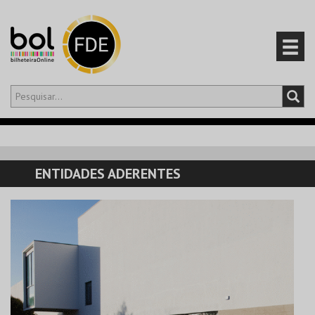
Olá,
iniciar sessão
PT
0
CARRINHO
ENTIDADES ADERENTES
EVENTOS
CARTÕES
PRODUTOS