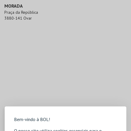
MORADA
Praça da República

3880-141 Ovar
Bem-vindo à BOL!
O nosso site utiliza cookies essenciais para o