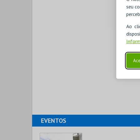
seu co
perceb
Ao cl
disp
Inform
Ace
EVENTOS