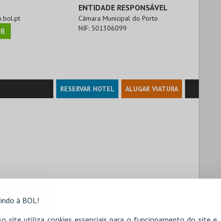
ENTIDADE RESPONSÁVEL
o.bol.pt
Câmara Municipal do Porto
NIF:
501306099
R
RESERVAR HOTEL
ALUGAR VIATURA
indo à BOL!
o site utiliza cookies essenciais para o funcionamento do site e