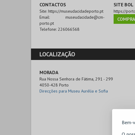
CONTACTOS
SITE BOL
Site:
https://museudacidadeporto.pt
https://port
Email:
museudacidade@cm-
COMPRA
porto.pt
Telefone:
226066568
LOCALIZAÇÃO
MORADA
Rua Nossa Senhora de Fátima, 291 - 299

4050-428 Porto
Direcções para Museu Aurélia e Sofia
Bem-v
O noss