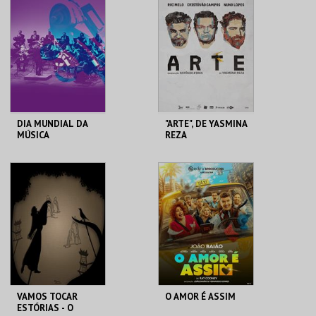
LÉHAR
MAIS INFO
MAIS INFO
COMPRAR
COMPRAR
DIA MUNDIAL DA
"ARTE", DE YASMINA
MÚSICA
REZA
FÓRUM LUÍSA TODI
FÓRUM LUÍSA TODI
MAIS INFO
MAIS INFO
COMPRAR
COMPRAR
VAMOS TOCAR
O AMOR É ASSIM
ESTÓRIAS - O