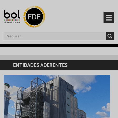
Olá,
iniciar sessão
PT
0
CARRINHO
ENTIDADES ADERENTES
EVENTOS
CARTÕES
PRODUTOS