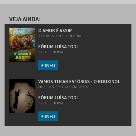
ROUXINOL
FÓRUM LUÍSA TODI
FÓRUM LUÍSA TODI
VEJA AINDA:
MAIS INFO
MAIS INFO
O AMOR É ASSIM
TEATRO & ARTE | COMÉDIA
COMPRAR
COMPRAR
FÓRUM LUÍSA TODI
SALA PRINCIPAL
+ INFO
VAMOS TOCAR ESTÓRIAS - O ROUXINOL
MÚSICA & FESTIVAIS | INFANTIL
FÓRUM LUÍSA TODI
SALA PRINCIPAL
+ INFO