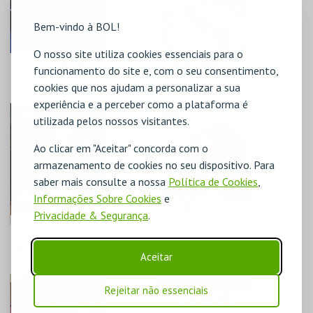
COMPRAR
COMPRAR
Bem-vindo à BOL!
O nosso site utiliza cookies essenciais para o
FITS- ANTÍGONA,
GUITARRAS AO
funcionamento do site e, com o seu consentimento,
LA ESTIRPE
ALTO- MARIA REIS
cookies que nos ajudam a personalizar a sua
experiência e a perceber como a plataforma é
FÓRUM LUÍSA TODI
FÓRUM LUÍSA TODI
utilizada pelos nossos visitantes.
Ao clicar em "Aceitar" concorda com o
MAIS INFO
MAIS INFO
armazenamento de cookies no seu dispositivo. Para
saber mais consulte a nossa
Política de Cookies
,
COMPRAR
COMPRAR
Informações Sobre Cookies
e
Privacidade & Segurança
.
LÍNGUA TERRA
LÍNGUA TERRA
APRESENTA…
APRESENTA... RODA
Aceitar
GISELA JOÃO,
DE SAMBA COM
JOSYARA, LUCIBELA
NANI MEDEIROS
FÓRUM LUÍSA TODI
FÓRUM LUÍSA TODI
ESGOTADO
Rejeitar não essenciais