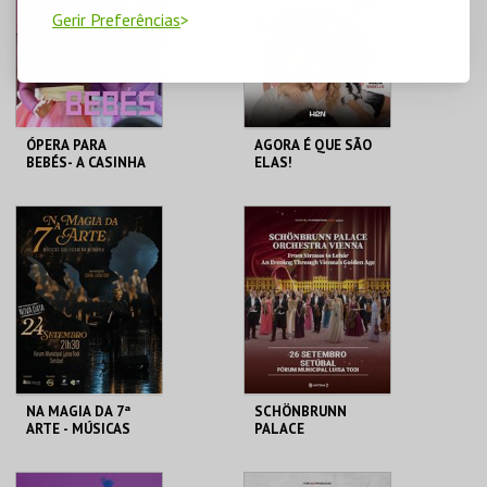
MAIS INFO
MAIS INFO
Gerir Preferências
COMPRAR
COMPRAR
ÓPERA PARA
AGORA É QUE SÃO
BEBÉS- A CASINHA
ELAS!
DE CHOCOLATE
FÓRUM LUÍSA TODI
FÓRUM LUÍSA TODI
MAIS INFO
MAIS INFO
COMPRAR
NA MAGIA DA 7ª
SCHÖNBRUNN
ARTE - MÚSICAS
PALACE
QUE FICAM NA
ORCHESTRA
MEMÓRIA
VIENNA | FROM
STRAUSS TO
FÓRUM LUÍSA TODI
FÓRUM LUÍSA TODI