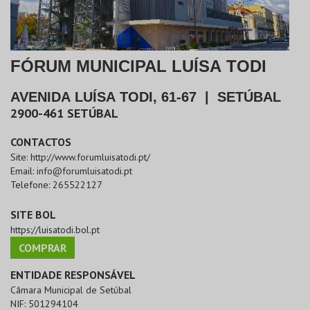
FÓRUM MUNICIPAL LUÍSA TODI
AVENIDA LUÍSA TODI, 61-67
|
SETÚBAL
2900-461
SETÚBAL
CONTACTOS
Site:
http://www.forumluisatodi.pt/
Email:
info@forumluisatodi.pt
Telefone:
265522127
SITE BOL
https://luisatodi.bol.pt
COMPRAR
ENTIDADE RESPONSÁVEL
Câmara Municipal de Setúbal
NIF:
501294104