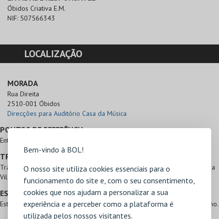
Óbidos Criativa E.M.
NIF:
507566343
LOCALIZAÇÃO
MORADA
Rua Direita

2510-001 Óbidos
Direcções para Auditório Casa da Música
PONTOS DE REFERÊNCIA
Entrada principal da Vila de Óbidos.
Bem-vindo à BOL!
TRANSPORTES PÚBLICOS
Transportes públicos na paragem de autorcarros, táxis junto à entrada da
O nosso site utiliza cookies essenciais para o
Vila.
funcionamento do site e, com o seu consentimento,
cookies que nos ajudam a personalizar a sua
ESTACIONAMENTO
experiência e a perceber como a plataforma é
Estacionamento no parque principal de Óbidos, junto ao Posto de Turismo.
utilizada pelos nossos visitantes.