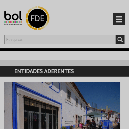
Olá,
iniciar sessão
PT
0
CARRINHO
ENTIDADES ADERENTES
EVENTOS
CARTÕES
PRODUTOS