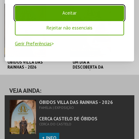
Aceitar
Rejeitar não essenciais
Gerir Preferências
ÓBIDOS VILLA DAS
UM DIA À
RAINHAS - 2026
DESCOBERTA DA
IDADE MÉDIA - 2026
CERCA CASTELO DE
CERCA CASTELO DE
ÓBIDOS
ÓBIDOS
VEJA AINDA:
MAIS INFO
MAIS INFO
ÓBIDOS VILLA DAS RAINHAS - 2026
FAMÍLIA | EXPOSIÇÃO
COMPRAR
COMPRAR
CERCA CASTELO DE ÓBIDOS
CERCA DO CASTELO
+ INFO