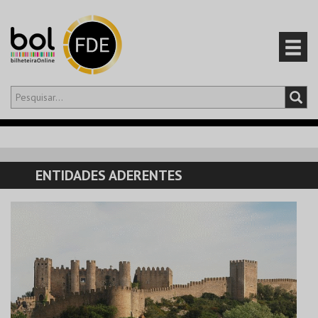
Olá,
iniciar sessão
PT
0
CARRINHO
ENTIDADES ADERENTES
EVENTOS
CARTÕES
PRODUTOS