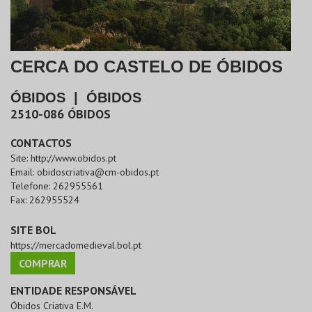
CERCA DO CASTELO DE ÓBIDOS
ÓBIDOS
|
ÓBIDOS
2510-086
ÓBIDOS
CONTACTOS
Site:
http://www.obidos.pt
Email:
obidoscriativa@cm-obidos.pt
Telefone:
262955561
Fax:
262955524
SITE BOL
https://mercadomedieval.bol.pt
COMPRAR
ENTIDADE RESPONSÁVEL
Óbidos Criativa E.M.