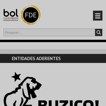
Olá,
iniciar sessão
PT
0
CARRINHO
ENTIDADES ADERENTES
EVENTOS
CARTÕES
PRODUTOS