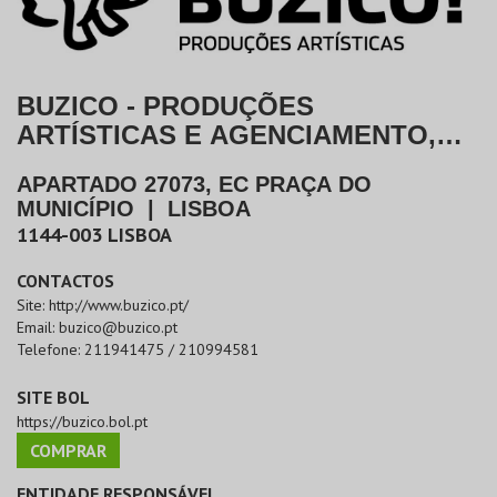
BUZICO - PRODUÇÕES
ARTÍSTICAS E AGENCIAMENTO,
LDA
APARTADO 27073, EC PRAÇA DO
MUNICÍPIO
|
LISBOA
1144-003
LISBOA
CONTACTOS
Site:
http://www.buzico.pt/
Email:
buzico@buzico.pt
Telefone:
211941475 / 210994581
SITE BOL
https://buzico.bol.pt
COMPRAR
ENTIDADE RESPONSÁVEL